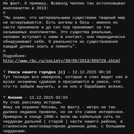
Не факт. К примеру, Всеволд Чаплин так истолковывал
инопланетян в 2013:
¤
"Мы знаем, что материальными существами тварный мир
не исчерпывается. Есть ангелы и бесы - именно их
часто принимали и до сих пор принимают за так
называемых инопланетян. Это существа реальные,
человек вступает с ними в контакт, они периодически
обнаруживают себя. О реальности их существования
каждый должен знать и помнить".
¤
Подробнее:
http://www.rbc.ru/society/30/05/2013/859729.shtml
?
Ужасы нашего городка (c)
- 12.12.2015 00:18
Тут технари все наверное, которые в снах видят как в
вузах экзамены сдавали и просыпаются в ужасе, что
что-то забыли выучить, а не нло и барабашек всяких.
?
Аноним
- 12.12.2015 02:03
Ну счас расскажу историю.
Живу на окраине Москвы, по факту - метро не так
далеко недавно провели, но не это самое интересное.
Примерно в конце 1990-х вели мы кабельную сеть по
чердакам дальней ( старой ) части нашего района, в
сталинском многоквартирном длинном доме, с большими
чердаками.