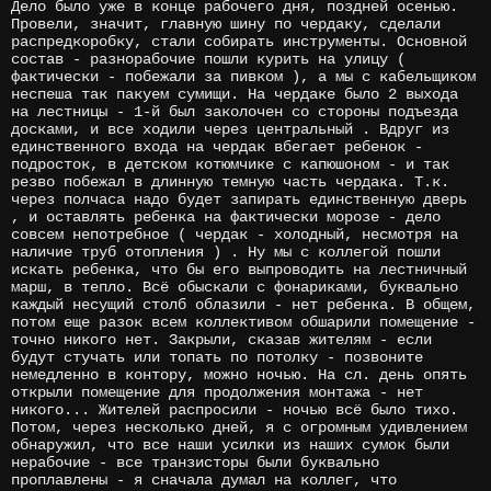
Дело было уже в конце рабочего дня, поздней осенью.
Провели, значит, главную шину по чердаку, сделали
распредкоробку, стали собирать инструменты. Основной
состав - разнорабочие пошли курить на улицу (
фактически - побежали за пивком ), а мы с кабельщиком
неспеша так пакуем сумищи. На чердаке было 2 выхода
на лестницы - 1-й был заколочен со стороны подъезда
досками, и все ходили через центральный . Вдруг из
единственного входа на чердак вбегает ребенок -
подросток, в детском котюмчике с капюшоном - и так
резво побежал в длинную темную часть чердака. Т.к.
через полчаса надо будет запирать единственную дверь
, и оставлять ребенка на фактически морозе - дело
совсем непотребное ( чердак - холодный, несмотря на
наличие труб отопления ) . Ну мы с коллегой пошли
искать ребенка, что бы его выпроводить на лестничный
марш, в тепло. Всё обыскали с фонариками, буквально
каждый несущий столб облазили - нет ребенка. В общем,
потом еще разок всем коллективом обшарили помещение -
точно никого нет. Закрыли, сказав жителям - если
будут стучать или топать по потолку - позвоните
немедленно в контору, можно ночью. На сл. день опять
открыли помещение для продолжения монтажа - нет
никого... Жителей распросили - ночью всё было тихо.
Потом, через несколько дней, я с огромным удивлением
обнаружил, что все наши усилки из наших сумок были
нерабочие - все транзисторы были буквально
проплавлены - я сначала думал на коллег, что