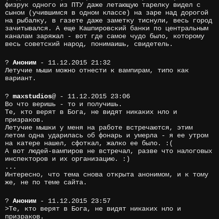
физрук одного из ПТУ даже летающую тарелку видел с
сыном (учившимся в одном классе) на заре над дорогой
на рыбалку, в газете даже заметку тиснули, весь город
зачитывался. А еще Кашпировский банки по центральным
каналам заряжал - вот где самое чудо было, которому
весь советский народ, понимаишь, свидетель.
?
Аноним
- 11.12.2015 21:32
Летучие мыши можно отнести к вампирам, типо как
вариант.
?
maxstudios
@
- 11.12.2015 23:06
Во что веришь - то и получишь.
Те, кто верят в Бога, не видят никаких нло и
призраков.
Летучие мышки у меня на работе встречаются, этим
летом одна ударилась об фонарь и умерла - я ее утром
на катере нашел, сфоткал, жалко ее было. :(
А вот людей-вампиров не встречал, разве что налоговых
инспекторов и их организацию. :)
...
Интересно, что тема снова открыта анонимом, и к тому
же, не по теме сайта.
?
Аноним
- 11.12.2015 23:57
>Те, кто верят в Бога, не видят никаких нло и
призраков.