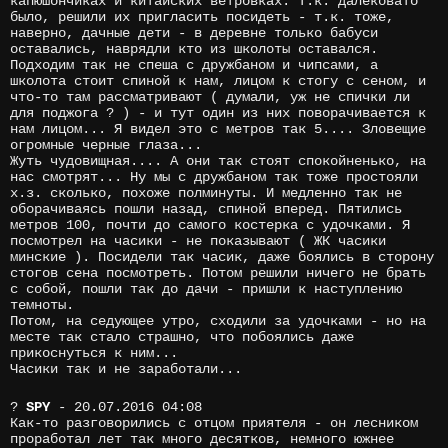
капюшончиках и китайских ветровках. Т.к. далековато
было, решили их пригласить посидеть - т.к. тоже,
наверно, дачные дети - в деревне только бабуси
оставались, наврядли кто из школоты оставался.
Подходим так не спеша с дружбаном и чипсами, а
школота стоит спиной к нам, лицом к стогу с сеном, и
что-то там рассматривают ( думали, уж не спички ли
для поджога ? ) - и тут один из них поворачивается к
нам лицом... Я видел это с метров так 5.... Зловещие
огромные черные глаза...
Жуть чудовищная.... А они так стоят спокойненько, на
нас смотрят... Ну мы с дружбаном так тоже простояли
х.з. сколько, похоже полминуты. И медленно так не
оборачиваясь пошли назад, спиной вперед. Пятились
метров 100, почти до самого костерка с удочками. Я
посмотрел на часики - не показывают ( ЖК часики
минские ). Посидели так часик, даже боялись в сторону
стогов сена посмотреть. Потом решили ничего не брать
с собой, пошли так до дачи - пришли к наступлению
темноты.
Потом, на седующее утро, сходили за удочками - но на
месте так стало страшно, что побоялись даже
прикоснуться к ним...
Часики так и не заработали...
?
SPY
- 20.07.2016 04:08
Как-то разговорились с отцом приятеля - он лесником
проработал лет так много десятков, немного южнее