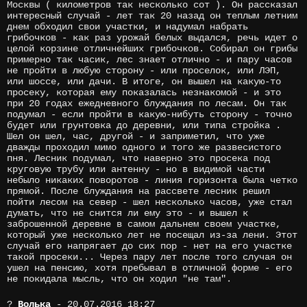
Москвы ( километров так несколько сот ). Он рассказал
интересный случай - лет так 20 назад он теплым летним
днем обходил свои участки, и надумал набрать
грибочков - как раз урожай белых выдался, речь идет о
целой корзине отличнейших грибочков. Собирал он грибы
примерно так часик, лес знает отлично - и пару часов
не пройти в любую сторону - или проселок, или ЛЭП,
или шоссе, или дачи. В итоге, он вышел на какую-то
просеку, которая ему показалась незнакомой - и это
при 20 годах ежедневного блуждания по лесам. Он так
подумал - если пройти в какую-нибуть сторону - точно
будет или грунтовка до деревни, или типа стройка .
Шел он шел, час, другой - и заприметил, что уже
дважды проходил мимо одного и того же развесистого
пня. Лесник подумал, что наверно это просека под
круговую трубу или антенну - но в видимой части
небыло никаких поворотов - линия горизонта была четко
прямой. После блуждания на рассвете лесник решил
пойти лесом на север - шел несколько часов, уже стал
думать, что не снится ли ему это - и вышел к
заброшенной деревне в самом дальнем своем участке,
который уже несколько лет не посещал из-за лени. Этот
случай его напрягает до сих пор - нет на его участке
такой просеки... Через пару лет после того случая он
ушел на пенсию, хотя пребывал в отличной форме - его
не покидала мысль, что он ходил "не там".
?
Волька
- 20.07.2016 18:27