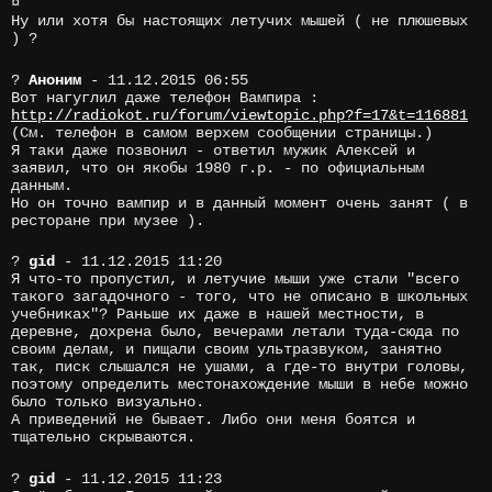
¤
Ну или хотя бы настоящих летучих мышей ( не плюшевых
) ?
?
Аноним
- 11.12.2015 06:55
Вот нагуглил даже телефон Вампира :
http://radiokot.ru/forum/viewtopic.php?f=17&t=116881
(См. телефон в самом верхем сообщении страницы.)
Я таки даже позвонил - ответил мужик Алексей и
заявил, что он якобы 1980 г.р. - по официальным
данным.
Но он точно вампир и в данный момент очень занят ( в
ресторане при музее ).
?
gid
- 11.12.2015 11:20
Я что-то пропустил, и летучие мыши уже стали "всего
такого загадочного - того, что не описано в школьных
учебниках"? Раньше их даже в нашей местности, в
деревне, дохрена было, вечерами летали туда-сюда по
своим делам, и пищали своим ультразвуком, занятно
так, писк слышался не ушами, а где-то внутри головы,
поэтому определить местонахождение мыши в небе можно
было только визуально.
А приведений не бывает. Либо они меня боятся и
тщательно скрываются.
?
gid
- 11.12.2015 11:23