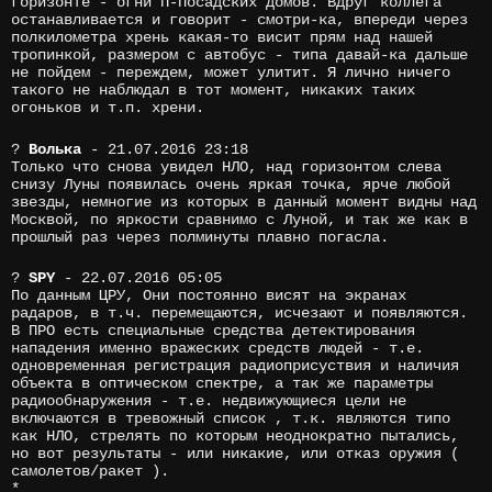
горизонте - огни П-Посадских домов. Вдруг коллега
останавливается и говорит - смотри-ка, впереди через
полкилометра хрень какая-то висит прям над нашей
тропинкой, размером с автобус - типа давай-ка дальше
не пойдем - переждем, может улитит. Я лично ничего
такого не наблюдал в тот момент, никаких таких
огоньков и т.п. хрени.
?
Волька
- 21.07.2016 23:18
Только что снова увидел НЛО, над горизонтом слева
снизу Луны появилась очень яркая точка, ярче любой
звезды, немногие из которых в данный момент видны над
Москвой, по яркости сравнимо с Луной, и так же как в
прошлый раз через полминуты плавно погасла.
?
SPY
- 22.07.2016 05:05
По данным ЦРУ, Они постоянно висят на экранах
радаров, в т.ч. перемещаются, исчезают и появляются.
В ПРО есть специальные средства детектирования
нападения именно вражеских средств людей - т.е.
одновременная регистрация радиоприсуствия и наличия
объекта в оптическом спектре, а так же параметры
радиообнаружения - т.е. недвижующиеся цели не
включаются в тревожный список , т.к. являются типо
как НЛО, стрелять по которым неоднократно пытались,
но вот результаты - или никакие, или отказ оружия (
самолетов/ракет ).
*