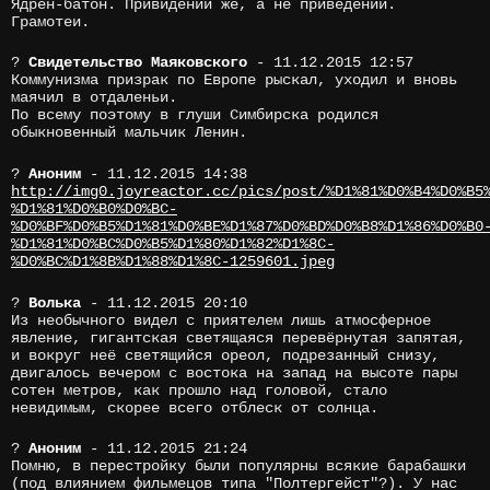
Ядрён-батон. Привидений же, а не приведений.
Грамотеи.
?
Свидетельство Маяковского
- 11.12.2015 12:57
Коммунизма призрак по Европе рыскал, уходил и вновь
маячил в отдаленьи.
По всему поэтому в глуши Симбирска родился
обыкновенный мальчик Ленин.
?
Аноним
- 11.12.2015 14:38
http://img0.joyreactor.cc/pics/post/%D1%81%D0%B4%D0%B5
%D1%81%D0%B0%D0%BC-
%D0%BF%D0%B5%D1%81%D0%BE%D1%87%D0%BD%D0%B8%D1%86%D0%B0
%D1%81%D0%BC%D0%B5%D1%80%D1%82%D1%8C-
%D0%BC%D1%8B%D1%88%D1%8C-1259601.jpeg
?
Волька
- 11.12.2015 20:10
Из необычного видел с приятелем лишь атмосферное
явление, гигантская светящаяся перевёрнутая запятая,
и вокруг неё светящийся ореол, подрезанный снизу,
двигалось вечером с востока на запад на высоте пары
сотен метров, как прошло над головой, стало
невидимым, скорее всего отблеск от солнца.
?
Аноним
- 11.12.2015 21:24
Помню, в перестройку были популярны всякие барабашки
(под влиянием фильмецов типа "Полтергейст"?). У нас