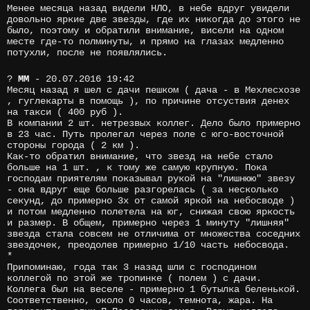
Менее месяца назад видели НЛО, в небе вдруг увидели
довольно яркие две звезды, где их никогда до этого не
было, поэтому и обратили внимание, висели на одном
месте где-то полминуты, и прямо на глазах медленно
потухли, после не появлялись.
?
MM
- 20.07.2016 19:42
Месяц назад я шел с дачи пешком ( дача - в Мехлесхозе
, гуглекарты в помощь ), по причине отсуствия денех
на такси ( 400 руб ).
В компании 2 шт. нетрезвых коллег. Дело было примерно
в 23 час. Путь пролегал через поле с юго-восточной
стороны города ( 2 км ).
Как-то обратил внимание, что звезд на небе стало
больше на 1 шт. , к тому же самую крупную. Пока
господам приятелям показывал рукой на "лишнюю" звезу
- она вдруг еще больше разгорелась ( за несколько
секунд, до примерно 3х от самой яркой на небосводе )
и потом медленно полетела на юг, снижая свою яркость
и размер. В общем, примерно через 1 минуту "лишняя"
звезда стала совсем не отличима от множества соседних
звездочек, преодолев примерно 1/10 часть небосвода.
*
Припоминаю, года так 3 назад шли с господином
коллегой по этой же тропинке ( полем ) с дачи.
Коллега был на веселе - примерно 1 бутылка беленькой.
Соответственно, около 0 часов, темнота, жара. На