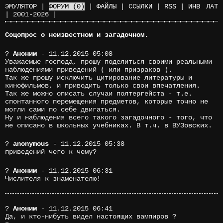
ЭМУЛЯТОР
|
ФОРУМ
(0)
|
ФАЙЛЫ
|
ССЫЛКИ
|
RSS
|
ИНВ
ЛАТ
|
2001-2026
|
Соцопрос о неизвестном и загадочном.
?
Аноним
- 11.12.2015 05:08
Уважаемые господа, прошу поделиться своими реальными
наблюдениями приведений ( или призраков ).
Так же прошу исключить цитирование литературы и
кинофильмов, и приводить только свои впечатления.
Так же можно описать случаи полтергейста - т.е.
спонтанного перемещения предметов, которые точно не
могли сами по себе двигаться.
Ну и наблюдения всего такого загадочного - того, что
не описано в школьных учебниках. В т.ч. в ВУЗовских.
?
anonymous
- 11.12.2015 05:38
приведений чего к чему?
?
Аноним
- 11.12.2015 06:31
Числителя к знаменателю!
?
Аноним
- 11.12.2015 06:41
Да, и кто-нибуть видел настоящих вампиров ?