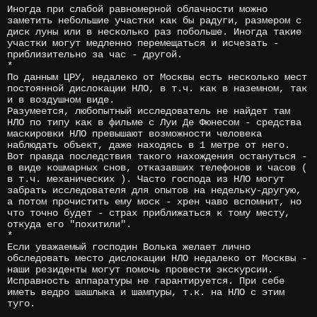
Иногда при слабой равномерной облачности можно
заметить небольшие участки как бы радуги, размером с
диск луны или в несколько раз побольше. Иногда такие
участки могут медленно перемещаться и исчезать -
приблизительно за час - другой.
*
По данным ЦРУ, недалеко от Москвы есть несколько мест
постоянной дислокации НЛО, в т.ч. как в наземном, так
и в воздушном виде.
Разумеется, любопытный исследователь не найдет там
НЛО по типу как в фильме с Луи Де Фюнесом - средства
маскировки НЛО превышают возможности человека
наблюдать объект, даже находясь в 1 метре от него.
Вот правда последствия такого нахождения остануться -
в виде кошмарных снов, отказавших телефонов и часов (
в т.ч. механических ). Часто господа из НЛО могут
забрать исследователя для опытов на недельку-другую,
а потом прочистить ему моск - хрен чаво вспомнит, но
что точно будет - страх приближаться к тому месту,
откуда его "похитили".
*
Если уважаемый господин Волька желает лично
обследовать место дислокации НЛО недалеко от Москвы -
наши резиденты могут помочь провести экскурсии.
Исправность аппаратуры не гарантируется. При себе
иметь ведро шашлыка и шампуры, т.к. на НЛО с этим
туго.