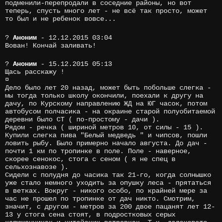
подменили-перепродали в соседние районы, но вот
теперь, спусть много лет - не всё так просто, может
то был и не ребенок вовсе...
?
Аноним
- 12.12.2015 03:04
Вован! Кончай заливать!
?
Аноним
- 15.12.2015 05:13
Щась расскажу !
¤
Дело было лет 20 назад, может быть побольше слегка -
мы тогда только школу окончили, поехали к другу на
дачу, по Курскому направлению ЖД на ЮГ часок, потом
автобусом полчасика - на окраине старой полуобитаемой
деревни было СТ ( по-простому - дачи ).
Рядом - речка ( шириной метров 10, от силы - 15 ).
Купили слегка пива "Белый медведь " и чипсов, пошли
ловить рыбу. Было примерно начало августа. До дач -
почти 1 км по тропинке в поле. Поле - наверное,
скорее сенокос, стога с сеном ( я не спец в
сельхознавозе ).
Сидели с полудня до часика так 21-го, когда солнышко
уже стало немного уходить за опушку леса - прятаться
в ветках. Вокруг - никого особо, по крайней мере за
час не прошел по тропинке от дач никто. Смотрим,
значит, с другом - метров за 200 двое пацанят лет 12-
13 у стога сена стоят, в подростковых серых