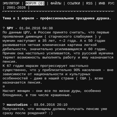
ЭМУЛЯТОР
|
ФОРУМ
(0)
|
ФАЙЛЫ
|
ССЫЛКИ
|
RSS
|
ИНВ
РУС
|
2001-2026
|
Тема о 1 апреля - профессиональном празднике дурака.
?
SPY
- 01.04.2016 04:38
По данным ЦРУ, в России принято считать, что первые
проявления дименции ( старческого слабоумия ) у
мужчин наступают в 35 лет, +-2 года. А к 50 годам
развивается четкая клиническая картина легкой
дебильности, значительно усиливающаяся к 60 годам.
Причем она настолько усиливается, что русский мужчина
теряет возможность выполнять работу и ему назначается
пенсия.
К 67 годам маразм прогрессирует настолько
существенно, что у приблизительно 90% населения - вне
зависимости от национальности и культурных
особенностей - даже в нашей стране ( США ), всем
назначается пенсия.
¤
Насчет женщин - они все по жизни дуры, особенно
блондинки, в том числе крашенные.
?
maxstudios
- 03.04.2016 20:10
Получается, что женщины должны получать пенсию уже
сразу после рождения? :)