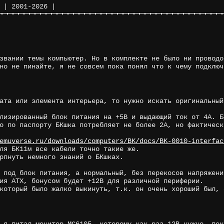
|
2001-2026
|
звании темы компьютер. Но в комплекте не было ни проводо
но не пинайте, я не совсем пока понял что к чему подключ
ата или элемента интерьера, то нужно искать оригинальный
лизированный блок питания на +5В и выдающий ток от 4А. Б
о по паспорту БКшка потребляет не более 2А, но фактическ
emuverse.ru/downloads/computers/BK/docs/BK-0010-interfac
ля БК11м все кабели точно такие же.
рпнуть немного знаний о БКшках.
 под блок питания, а нормальный, без перекосов напряжени
ия АТХ, бонусом будет +12В для различной периферии.
который было жалко выкинуть, т.к. он очень хороший был, 
 я питал монитор МС6105, которому как раз 12В нужно, пок