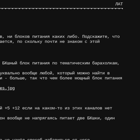
ЛАТ
в, ни блоков питания каких либо. Подскажите, что
ается, по скольку почти не знаком с этой
 БКшный блок питания по тематическим барахолкам,
уквально вообще любой, который можно найти в
и - больше, так что чем более мощный блок питания
es.jpg
й +5 +12 если на каком-то из этих каналов нет
он вообще не напрягаясь питает две БКшки, один
а не нашёл способ избавиться от него.