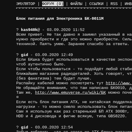
ЭМУЛЯТОР
|
ФОРУМ
(0)
|
ФАЙЛЫ
|
ССЫЛКИ
|
RSS
|
ИНВ
Блок питания для Электроника БК-0011М
?
kas940k
@
- 03.09.2020 11:52
Всем привет. Не так давно я заимел указанный в на
нужно приобрести и где это можно приобрести. Силь
техникой. Паять умею. Заранее спасибо за ответы.
?
gid
- 03.09.2020 12:49
Если БКшка будет использоваться в качестве экспон
чтоб аутентично было.
Если чтобы пользоваться - то подойдёт любой стаби
ближайшем магазине радиодеталей. Хоть говорят, чт
(без фанатизма) тем будет лучше.
Распайку кабелей можно посмотреть тут
http://www.
Не обращайте внимания, что там написано БК0010, д
Там же,
http://www.emuverse.ru/wiki/БК
можно поче
¤
Если есть блок питания АТХ, не китайская подделка
нагрузки - то можно смело использовать блок питан
Сам я использую как раз старенький БП АТХ 300Вт, 
HDD и 4 дисковода и фигню всякую, типа GBS8220.
?
gid
- 03.09.2020 12:54
Забыл добавить, что от этого же АТХ блока питания