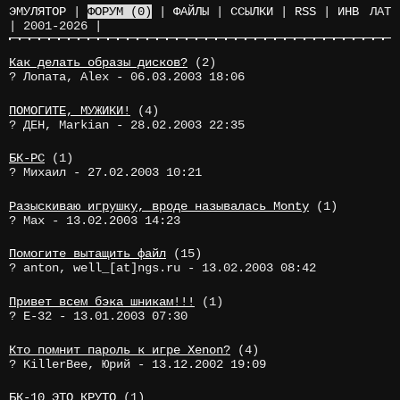
ЭМУЛЯТОР
|
ФОРУМ
(0)
|
ФАЙЛЫ
|
ССЫЛКИ
|
RSS
|
ИНВ
ЛАТ
|
2001-2026
|
Как делать образы дисков?
(2)
? Лопата, Alex - 06.03.2003 18:06
ПОМОГИТЕ, МУЖИКИ!
(4)
? ДЕН, Markian - 28.02.2003 22:35
БК-РС
(1)
? Михаил - 27.02.2003 10:21
Разыскиваю игрушку, вроде называлась Monty
(1)
? Max - 13.02.2003 14:23
Помогите вытащить файл
(15)
? anton, well_[at]ngs.ru - 13.02.2003 08:42
Привет всем бэка_шникам!!!
(1)
? E-32 - 13.01.2003 07:30
Кто помнит пароль к игре Xenon?
(4)
? KillerBee, Юрий - 13.12.2002 19:09
БК-10 ЭТО КРУТО
(1)