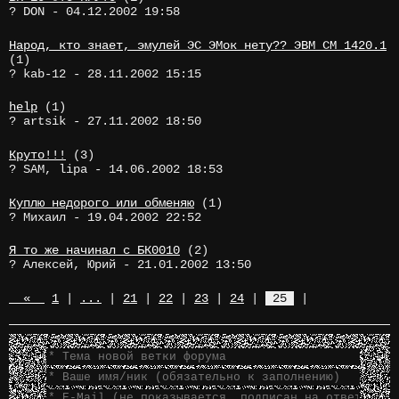
? DON - 04.12.2002 19:58
Народ, кто знает, эмулей ЭС ЭМок нету?? ЭВМ СМ 1420.1
(1)
? kab-12 - 28.11.2002 15:15
help
(1)
? artsik - 27.11.2002 18:50
Круто!!!
(3)
? SAM, lipa - 14.06.2002 18:53
Куплю недорого или обменяю
(1)
? Михаил - 19.04.2002 22:52
Я то же начинал с БК0010
(2)
? Алексей, Юрий - 21.01.2002 13:50
«
1
|
...
|
21
|
22
|
23
|
24
|
25
|