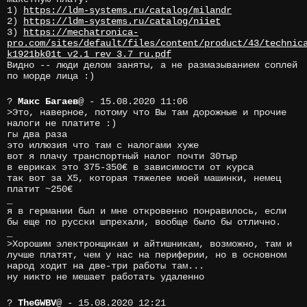
1)
https://ldm-systems.ru/catalog/milandr
2)
https://ldm-systems.ru/catalog/niiet
3)
https://mechatronica-
pro.com/sites/default/files/content/product/43/technic
k1921bk01t_v2.1_rev_3.7_ru.pdf
Видно -- люди делом заняты, а не размазыванием соплей
по морде лица :)
?
Макс Багаев
@
- 15.08.2020 11:06
>Это, наверное, потому что Вы там дорожные и прочие
налоги не платите :)
гы два раза
это иллюзия что там с налогами хуже
вот я плачу транспортный налог почти 30тыр
в евриках это 375-350€ в зависимости от курса
так вот за X5, которая тяжелее моей машинки, немец
платит ~250€
_
я в германии был и мне откровенно понравилось, если
бы еще по русски шпрехали, вообще было бы отлично.
_
>Хорошим электронщикам и айтишникам, возможно, там и
лучше платят, чем у нас на периферии, но в основном
народ ходит на две-три работы там...
ну никто не мешает работать удаленно
?
TheGWBV
@
- 15.08.2020 12:21