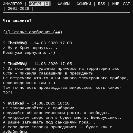
ЭМУЛЯТОР
|
ФОРУМ
(0)
|
ФАЙЛЫ
|
ССЫЛКИ
|
RSS
|
ИНВ
ЛАТ
|
2001-2026
|
Что скажите?
[+] Старые сообщения (44)
?
TheGWBV
@
- 14.08.2020 17:03
> Ну и Крым вернуть....
Крым уже вернули ж :-)
?
TheGWBV
@
- 14.08.2020 17:05
> Из последних удачных примеров на территории экс
СССР - Михаила Саакашвили в президенты
Не встречала что-то я ни одного электронного прибора,
произведенного там :-)
Там точно есть производство микросхем, хоть какое-
то?!
?
svinka
@
- 14.08.2020 18:18
не заморачивайтесь с приборами.
подумайте об экономическом росте. о свободах.
А микросхем скоро опять будет много. Белорусских...
А рашке загнивать под санкциями пока...
А если даже головку приподнимет -- будет как с
хуйайвэйем