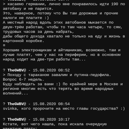
> касаемо германии, лично мне понравилось идти 190 по
автобану и не парится.
Это, наверное, потому что Вы там дорожные и прочие
налоги не платите :)
А местный народ вдоль этих автобанов мыкается по
двум-трём работам, чтобы то там часа четыре, то сям,
трудовых часов за день набрать,
дабы общего дохода хватало не только на еду и жизнь в
картонной коробке.
¤
Хорошим электронщикам и айтишникам, возможно, там и
лучше платят, чем у нас на периферии, но в основном
народ ходит на две-три работы там...
?
TheGWBV
@
- 15.08.2020 08:52
> Походу с тараканом завалим и путина-педофила.
Вопрос 6-7 недель.
Буду наблюдать за вами :) По крайней мере в Москве и
регионе многим есть что терять во время народных
волнений...
?
TheGWBV
@
- 15.08.2020 08:54
svinka, кого пророчите на место главы государства? :)
?
TheGWBV
@
- 15.08.2020 10:17
Кстати, вот чего нашла, пока искала очередную
макетную плату: