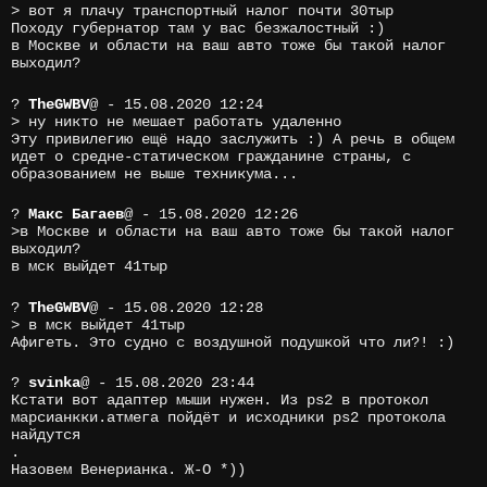
> вот я плачу транспортный налог почти 30тыр
Походу губернатор там у вас безжалостный :)
в Москве и области на ваш авто тоже бы такой налог
выходил?
?
TheGWBV
@
- 15.08.2020 12:24
> ну никто не мешает работать удаленно
Эту привилегию ещё надо заслужить :) А речь в общем
идет о средне-статическом гражданине страны, с
образованием не выше техникума...
?
Макс Багаев
@
- 15.08.2020 12:26
>в Москве и области на ваш авто тоже бы такой налог
выходил?
в мск выйдет 41тыр
?
TheGWBV
@
- 15.08.2020 12:28
> в мск выйдет 41тыр
Афигеть. Это судно с воздушной подушкой что ли?! :)
?
svinka
@
- 15.08.2020 23:44
Кстати вот адаптер мыши нужен. Из ps2 в протокол
марсианкки.атмега пойдёт и исходники ps2 протокола
найдутся
.
Назовем Венерианка. Ж-О *))