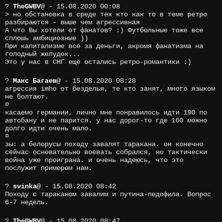
?
TheGWBV
@
- 15.08.2020 00:08
> но обстановка в среде тех кто как то в теме ретро
разбираются - выше чем агрессивная
А что Вы хотели от фанатов? :) Футбольные тоже все
сплошь амбициозные ))
При капитализме всё за деньги, акромя фанатизма на
голодный желудок...
Это у нас в СНГ ещё остались ретро-романтики :)
?
Макс Багаев
@
- 15.08.2020 08:28
агрессия imho от безделья, те кто занят, много языком
не болтают.
¤
касаемо германии, лично мне понравилось идти 190 по
автобану и не парится. у нас дорог-то где 160 можно
долго идти очень мало.
¤
зы: а белорусы походу завалят таракана. он конечно
сейчас основательно воевать собрался, но тактически
война уже проиграна. и очень надеюсь, что это
послужит примером нам.
?
svinka
@
- 15.08.2020 08:42
Походу с тараканом завалим и путина-педофила. Вопрос
6-7 недель.
?
TheGWBV
@
- 15.08.2020 08:47