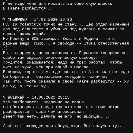
И не надо меня агитировать за советскую власть
В Гааге разберутся....
?
TheGWBV
@
- 14.08.2020 19:36
Ну, за Советскую точно не стану... Дед отдал каменный
дом под сельсовет и убыл из под Кургана в Алматы во
время гражданской.
Но Родину в ВОВ защищал. Власть и Родина -- это
разные вещи, имхо... А свобода -- штука относительная
:)
Вот, например, переселившиеся в Германию товарищи не
особо там ощущают экономическую свободу.
Трудится, оказывается, надо на трех работах, чтобы
жить не хуже, чем при одной в Москве.
В общем, хорошо там, где нас нет :) А за счастье надо
бы бороться - безопасными методами, конечно.
Так что, пусть сначала в своей Гааге разберутся -- ху
из ху, а кто не ху...
?
svinka
@
- 14.08.2020 23:15
там разбираются. Медленно но верно.
но обстановка в среде тех кто как то в теме ретро
разбираются - выше чем агрессивная
денег там нету. делить нечего. но амбиций.....
....
Даже нет площадки для обсуждения. Вот подумал тут..