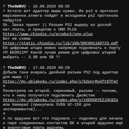
?
TheGWBV
@
- 16.08.2020 08:35
> Кстати вот адаптер мыши нужен. Из ps2 в протокол
марсианкки.атмега пойдёт и исходники ps2 протокола
найдутся
Ok. Заказ принят )) Разъем PS2 выдеру из дохлой
мат.платы, и прицеплю к UNO PLUS
https://www.chipdip.ru/product/uno-plus
Вот её схема
https://static.chipdip.ru/lib/160/DOC001160723.pdf
Её цифровые штыри можно напрямую подключать к порту
УП БК0011М? Какой лучше режим для цифровых штырей
выбрать -- 3.3В или 5В ?!
?
TheGWBV
@
- 17.08.2020 08:29
Добыла таки вчерась двойной разъем PS2 под адаптер
для мыши :)
https://my.oblako4u.ru/index.php/s/b2pnrRoAft6TFeC
¤
Посмотрела на второй, сиреневый, разъем -- похоже,
что к нему получится подключить Джойстик
https://my.oblako4u.ru/index.php/s/x5D5KDYEZJ3C8Zq
или Gamepad (прикупила SVEN GC-150 для
экспериментов)...
¤
А по ардуине вот что подумала -- подключу для начала
к паре соединенных контактов БК и штырей ардуино ещё
и аналоговые порты ардуины,