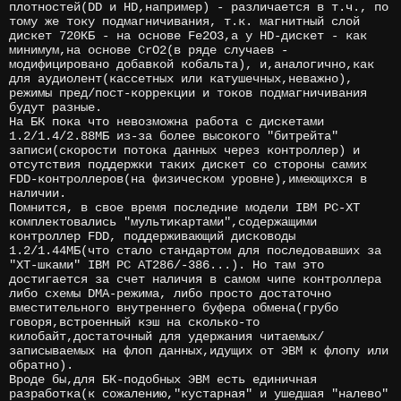
плотностей(DD и HD,например) - различается в т.ч., по
тому же току подмагничивания, т.к. магнитный слой
дискет 720КБ - на основе Fe2O3,а у HD-дискет - как
минимум,на основе CrO2(в ряде случаев -
модифицировано добавкой кобальта), и,аналогично,как
для аудиолент(кассетных или катушечных,неважно),
режимы пред/пост-коррекции и токов подмагничивания
будут разные.
На БК пока что невозможна работа с дискетами
1.2/1.4/2.88МБ из-за более высокого "битрейта"
записи(скорости потока данных через контроллер) и
отсутствия поддержки таких дискет со стороны самих
FDD-контроллеров(на физическом уровне),имеющихся в
наличии.
Помнится, в свое время последние модели IBM PC-XT
комплектовались "мультикартами",содержащими
контроллер FDD, поддерживающий дисководы
1.2/1.44МБ(что стало стандартом для последовавших за
"XT-шками" IBM PC AT286/-386...). Но там это
достигается за счет наличия в самом чипе контроллера
либо схемы DMA-режима, либо просто достаточно
вместительного внутреннего буфера обмена(грубо
говоря,встроенный кэш на сколько-то
килобайт,достаточный для удержания читаемых/
записываемых на флоп данных,идущих от ЭВМ к флопу или
обратно).
Вроде бы,для БК-подобных ЭВМ есть единичная
разработка(к сожалению,"кустарная" и ушедшая "налево"