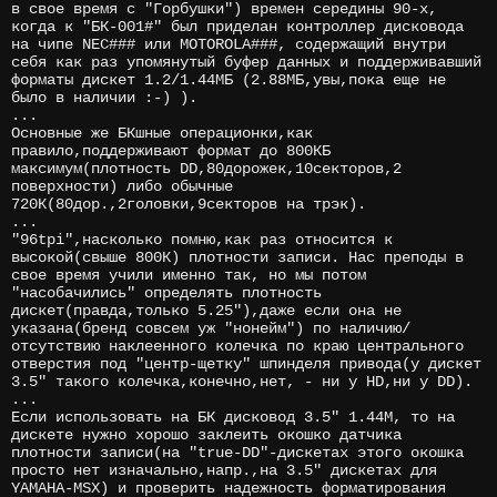
в свое время с "Горбушки") времен середины 90-х,
когда к "БК-001#" был приделан контроллер дисковода
на чипе NEC### или MOTOROLA###, содержащий внутри
себя как раз упомянутый буфер данных и поддерживавший
форматы дискет 1.2/1.44МБ (2.88МБ,увы,пока еще не
было в наличии :-) ).
...
Основные же БКшные операционки,как
правило,поддерживают формат до 800КБ
максимум(плотность DD,80дорожек,10секторов,2
поверхности) либо обычные
720К(80дор.,2головки,9секторов на трэк).
...
"96tpi",насколько помню,как раз относится к
высокой(свыше 800К) плотности записи. Нас преподы в
свое время учили именно так, но мы потом
"насобачились" определять плотность
дискет(правда,только 5.25"),даже если она не
указана(бренд совсем уж "нонейм") по наличию/
отсутствию наклеенного колечка по краю центрального
отверстия под "центр-щетку" шпинделя привода(у дискет
3.5" такого колечка,конечно,нет, - ни у HD,ни у DD).
...
Если использовать на БК дисковод 3.5" 1.44М, то на
дискете нужно хорошо заклеить окошко датчика
плотности записи(на "true-DD"-дискетах этого окошка
просто нет изначально,напр.,на 3.5" дискетах для
YAMAHA-MSX) и проверить надежность форматирования