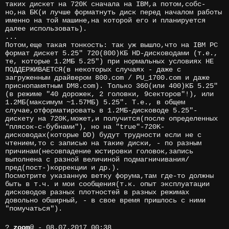
таких дискет на 720К сначала на IBM,а потом,собс-
но,на БК(и лучше форматнуть диск перед началом работы
именно на той машине,на которой его и планируется
далее использовать).
...
Потом,еще такая тонкость: так уж вышло,что на IBM PC
формат дискет 5.25" 720(800)КБ HD-дисководами (т.е.,
те, которые 1.2МБ 5.25") при нормальных условиях НЕ
ПОДДЕРЖИВАЕТСЯ(в некоторых случаях - даже с
загруженным драйвером 800.com / PU_1700.com и даже
приснопамятным DM8.com). Только 360(или 400)КБ 5.25"
(в режиме "40 дорожек, 2 головки, 9секторов"!), или
1.2МБ(максимум ~1.57МБ) 5.25". Т.е., в общем
случае,отформатировать в 1.2МБ-дисководе 5.25"-
дискету на 720К,может,и получится(после определенных
"плясок-с-бубнами"), но на "true"-720K-
дисководах(которые DD) будут трудности если не с
чтением,то с записью на такие диски, - по разным
причинам(несовпадение юстировки головок,запись
выполнена с разной величиной подмагничивания/
пред(пост-)коррекции и др.).
Посмотрите указанную ветку форума,там где-то должны
быть в т.ч. и мои сообщения(т.к. опыт эксплуатации
дисководов разных плотностей в разных режимах
довольно обширный, - в свое время пришлось с ними
"помучаться").
?
zoom
@
- 08.07.2017 00:38