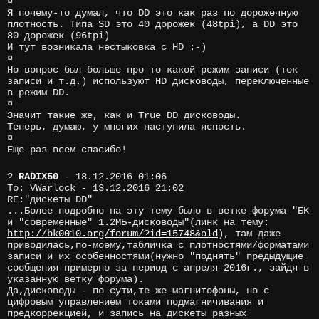
¤
Я почему-то думал, что DD это как раз по дорожечную
плотность. Типа SD это 40 дорожек (48tpi), а DD это
80 дорожек (96tpi)
И тут возникала нестыковка с HD :-)
¤
Но вопрос был больше про то какой режим записи (ток
записи и т.д.) используют HD дисководы, переключенные
в режим DD.
¤
Значит такие же, как и True DD дисководы.
Теперь, думаю, у многих наступила ясность.
¤
Еще раз всем спасибо!
?
RADIX50
- 18.12.2016 01:06
To: VWarlock - 13.12.2016 21:02
RE:"дискеты DD"
...Более подробно на эту тему было в ветке форума "БК
и "современные" 1.2МБ-дисководы"(линк на тему:
http://bk0010.org/forum/?id=15748&old
), там даже
приводилась,по-моему,табличка с плотностями/форматами
записи и их особенностями(нужно "поднять" предыдущие
сообщения примерно за период с апреля-2016г., зайдя в
указанную ветку форума).
Да,дисководы - по сути,те же магнитофоны, но с
цифровым управлением токами подмагничивания и
предкоррекцией, и запись на дискеты разных