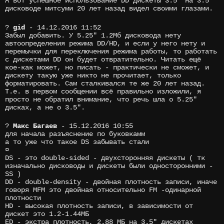
А вот успешное использование DD дискеты 3.5" на 3.5"
дисководе митсуми 20 лет назад видел своими глазами.
?
gid
- 14.12.2016 11:52
Забыл добавить. У 5.25" 1.2Мб дисковода нету
автоопределения режима DD/HD, и если у него нету и
перемычки для переключения режима работы, то работать
с дискетами DD он будет отвратительно. Читать ещё
кое-как может, но писать - практически не сможет, и
дискету такую уже никто не прочитает, только
форматировать. Сам сталкивался те же 20 лет назад.
Т.е. в первом сообщении всё правильно изложили, я
просто не обратил внимание, что речь шла о 5.25"
дисках, а не о 3.5".
?
Макс Багаев
- 15.12.2016 10:55
для начала разъяснение по буковкамм
а то уже что такое DS забывать стали
¤
DS - это double-sided - двухсторонняя дискеты ( тк
изначально дисководы и дискеты были односторонними -
SS )
DD - double-density - двойная плотность записи, иначе
говоря MFM это двойная относительно FM -одинарной
плотности
HD - высокая плотность записи, в зависимости от
дискет это 1.2-1.44МБ
ED - экстра плотность, 2.88 МБ на 3.5" дискетах