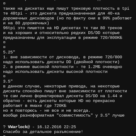
¤
также на дискетах еще пишут трековую плотность в tpi
те 48tpi - это дискета предназначенная для 40-ка
дорожечных дисководов (но по факту они в 99% работают
и на 80 дорожечных)
96tpi это пишется на HD дискетах тк там 80 треков
и на хороших и относительно редких DS/DD которые
предназначены для эксплуатации в режиме 720/800КБ
¤
¤
5.25"
1. вне зависимости от дисковода, в режиме 720/800
надо использовать дискеты DD (двойной плотности)
2. в режиме высокой плотности - те 1.2МБ очевидно
надо использовать дискеты высокой плотности
¤
3.5"
в данном случае, некоторые привода, на некоторые
дискеты спокойно пишут вне зависимости от плотности
те сам лично форматировал дискеты DS/DD на 1.44 и
обратно - есть дискеты которые HD но прекрасно
работают в ямахе где 720КБ
но я повторюсь - не все и не всегда.
вообще разноформатная "совместимость" у 3.5" лучше
?
VWarlock
@
- 16.12.2016 22:25
Спасибо за детальное разъяснение!