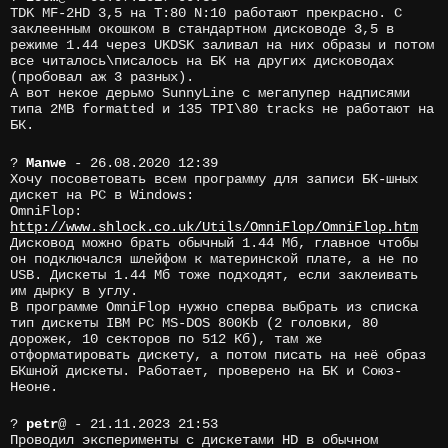
TDK MF-2HD 3,5 на T:80 N:10 работают прекрасно. С
заклеенным окошком в стандартном дисководе 3,5 в
режиме 1.44 через UKDSK заливал на них образы и потом
все читалось\писалось на БК на других дисководах
(пробовал аж 3 разных).
А вот некое дерьмо SunnyLine с мегапупер надписями
типа 2MB formatted и 135 TPI\80 tracks не работают на
БК.
?
Manwe
- 26.08.2020 12:39
Хочу посоветовать всем программу для записи БК-шных
дискет на PC в Windows:
OmniFlop:
http://www.shlock.co.uk/Utils/OmniFlop/OmniFlop.htm
Дисковод можно брать обычный 1.44 Мб, главное чтобы
он подключался шлейфом к материнской плате, а не по
USB. Дискеты 1.44 Мб тоже подходят, если заклеивать
им дырку в углу.
В программе OmniFlop нужно сперва выбрать из списка
тип дискеты IBM PC MS-DOS 800Kb (2 головки, 80
дорожек, 10 секторов по 512 Кб), там же
отформатировать дискету, а потом писать на неё образ
БКшной дискеты. Работает, проверено на БК и Союз-
Неоне.
?
petr
@
- 21.11.2023 21:53
Проводил эксперименты с дискетами HD в обычном