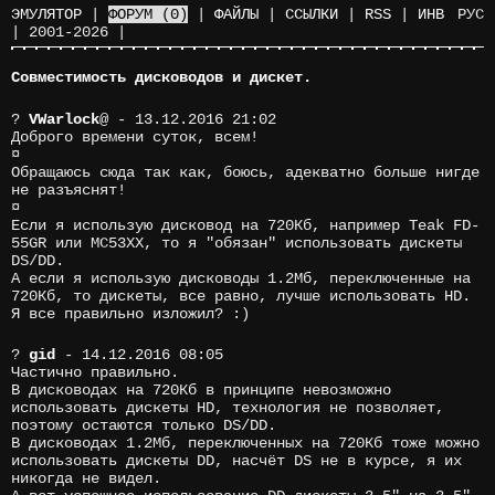
ЭМУЛЯТОР
|
ФОРУМ
(0)
|
ФАЙЛЫ
|
ССЫЛКИ
|
RSS
|
ИНВ
РУС
|
2001-2026
|
Совместимость дисководов и дискет.
?
VWarlock
@
- 13.12.2016 21:02
Доброго времени суток, всем!
¤
Обращаюсь сюда так как, боюсь, адекватно больше нигде
не разъяснят!
¤
Если я использую дисковод на 720Кб, например Teak FD-
55GR или МС53XX, то я "обязан" использовать дискеты
DS/DD.
А если я использую дисководы 1.2Мб, переключенные на
720Кб, то дискеты, все равно, лучше использовать HD.
Я все правильно изложил? :)
?
gid
- 14.12.2016 08:05
Частично правильно.
В дисководах на 720Кб в принципе невозможно
использовать дискеты HD, технология не позволяет,
поэтому остаются только DS/DD.
В дисководах 1.2Мб, переключенных на 720Кб тоже можно
использовать дискеты DD, насчёт DS не в курсе, я их
никогда не видел.