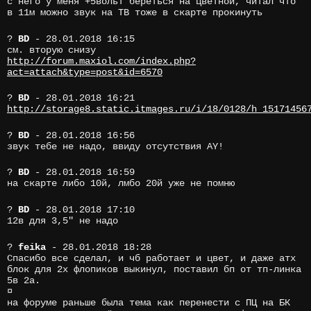
с него у меня +5вольт береться на цветной, читал что
в 11м можно звук на ТВ тоже в скарте прокинуть
?
BD
- 28.01.2018 16:15
см. вторую снизу
http://forum.maxiol.com/index.php?
act=attach&type=post&id=6570
?
BD
- 28.01.2018 16:21
http://storage8.static.itmages.ru/i/18/0128/h_15171456
?
BD
- 28.01.2018 16:56
звук тебе не надо, ввиду отсутствия AY!
?
BD
- 28.01.2018 16:59
на скарте либо 10й, лмбо 20й уже не помню
?
BD
- 28.01.2018 17:10
12в для 3,5" не надо
?
feika
- 28.01.2018 18:28
Спасибо все сделал, и чб работает и цвет, и даже атх
блок для 2х флопиков выкинул, поставил бп от тп-линка
5в 2а.
¤
на форуме раньше была тема как перенести с ПЦ на БК