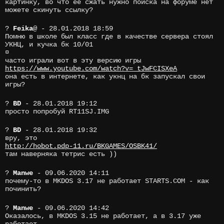
картинку, во что её сжать нужно поиска на форуме нет
можете скинуть ссылку?
?
Feika
@
- 28.01.2018 18:59
Помню в школе был класс где в качестве сервера стоял
УКНЦ, и кучка бк 10/01
¤
часто играли вот в эту версию игры
https://www.youtube.com/watch?v=_tJwFCISXeA
она есть в интернете, как укнц на бк запускал свои
игры?
?
BD
- 28.01.2018 19:12
просто попробуй RT11SJ.IMG
?
BD
- 28.01.2018 19:32
вру, это
http://hobot.pdp-11.ru/BKGAMES/OSBK41/
там наверняка тетрис есть ))
?
Manwe
- 09.06.2020 14:11
почему-то в MKDOS 3.17 не работает STARTS.COM - как
починить?
?
Manwe
- 09.06.2020 14:42
Оказалось, в MKDOS 3.15 не работает, а в 3.17 уже
работает.