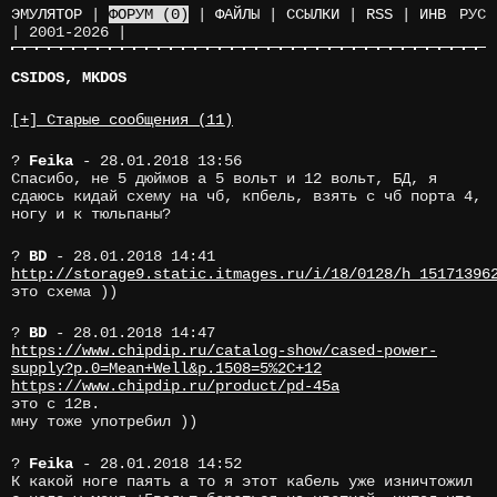
ЭМУЛЯТОР
|
ФОРУМ
(0)
|
ФАЙЛЫ
|
ССЫЛКИ
|
RSS
|
ИНВ
РУС
|
2001-2026
|
CSIDOS, MKDOS
[+] Старые сообщения (11)
?
Feika
- 28.01.2018 13:56
Спасибо, не 5 дюймов а 5 вольт и 12 вольт, БД, я
сдаюсь кидай схему на чб, кпбель, взять с чб порта 4,
ногу и к тюльпаны?
?
BD
- 28.01.2018 14:41
http://storage9.static.itmages.ru/i/18/0128/h_15171396
это схема ))
?
BD
- 28.01.2018 14:47
https://www.chipdip.ru/catalog-show/cased-power-
supply?p.0=Mean+Well&p.1508=5%2C+12
https://www.chipdip.ru/product/pd-45a
это с 12в.
мну тоже употребил ))
?
Feika
- 28.01.2018 14:52
К какой ноге паять а то я этот кабель уже изничтожил