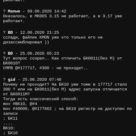
?
Manwe
- 09.06.2020 14:42
Оказалось, в MKDOS 3.15 не работает, а в 3.17 уже
работает.
?
BD
- 12.06.2020 21:25
сспади, файлик KMON уже кто только его не
дизассемблировал ))
?
BD
- 25.06.2020 05:23
Тут вопрос созрел.. Как отличить БК0011(без М) от
БК0010?
CMPB @#177717, #300 - не проходит..
?
gid
- 25.06.2020 07:46
Почему не проходит? На БК10 уже тоже в 177717 стало
300 ? или на БК0011(без М) адрес запуска отличается
от БК0011М?
Тогда есть классический способ:
mov #BK10, @#4
mov #40000, @#177662 ; на БК10 регистр не доступен по
записи
; БК11
....
BK10:
; БК10