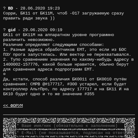
?
BD
- 28.06.2020 19:23
Сорри, БК11 от БК11М, чтоб -017 загружаемую сразу
править ради звука ))
?
gid
- 29.06.2020 09:19
БК11 от БК11М на аппаратном уровне программно
различить невозможно.
Различие определяют следующими способами:
1. Разные адреса обработчиков EMT, это если из БОС
ПЗУ прога запустилась. Или вектор не перехватывался.
2. Тупо сравнением значения по какому-нибудь адресу в
1400002-157776, какой больше нравится, обычно берут
для сравнения адреса подпрограмм ЕМТ.
¤
Да, кстати, способ различия БК0011 от БК0010 путём
сравнения: CMPB @#177717, #300 устарел, если будет
контроллер АльтПро, по адресу 177717 и на БК11 И на
БК10 будет одно и то же значение #355
<< ФОРУМ