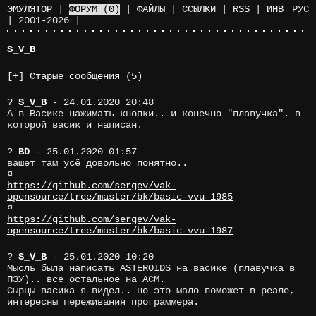
ЭМУЛЯТОР
|
ФОРУМ
(0)
|
ФАЙЛЫ
|
ССЫЛКИ
|
RSS
|
ИНВ
РУС
|
2001-2026
|
S_V_B
[+] Старые сообщения (5)
?
S_V_B
- 24.01.2020 20:48
А в Васике нажимать кнопки.. и конечно "плавучка". в
которой васик и написан.
?
BD
- 25.01.2020 01:57
вашет там усё довольно понятно..
¤
https://github.com/sergev/vak-
opensource/tree/master/bk/basic-vvu-1985
¤
https://github.com/sergev/vak-
opensource/tree/master/bk/basic-vvu-1987
?
S_V_B
- 25.01.2020 10:20
Мысль была написать ASTEROIDS на васике (плавучка в
ПЗУ).. все остальное на АСМ.
Сырцы васика я видел.. но это мало поможет в реале,
интересны переживания программера.