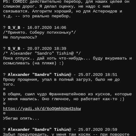
PS: CORDIC действительно перебор, для наших целей он
слишком дорог. Я делал оценку, не надо с ним
связыватся. Алгоритм хороший, но для Астероидов и
т.д. -- это реально перебор.
?
S_V_B
- 16.07.2020 14:06
/*Принято. Соберу потихоньку*/
Не получилось?
?
S_V_B
- 20.07.2020 18:39
/* Alexander "Sandro" Tishin@ */
Пока отпуск.. дай хоть что-нибудь... буду вкуривать и
осмысливать (на пляже) :)
?
Alexander "Sandro" Tishin
@
- 25.07.2020 18:51
Прошу прощения, упал в полный загруз, было не до
того.
¤
В общем, сшил чудо Франкенштейново из кусков, которые
у меня нашлись. Оно глючное, но работает как-то ;)
¤
https://yadi.sk/d/6oQGmhbUm43skw
¤
Убегаю опять...
?
Alexander "Sandro" Tishin
@
- 25.07.2020 20:59
Забыл предупредить, у меня там косяк -- при повороте