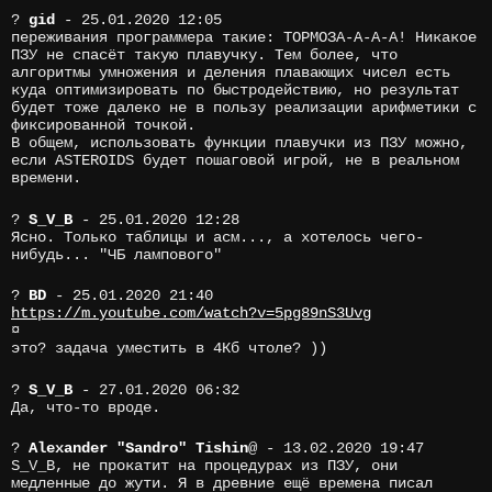
?
gid
- 25.01.2020 12:05
переживания программера такие: ТОРМОЗА-А-А-А! Никакое
ПЗУ не спасёт такую плавучку. Тем более, что
алгоритмы умножения и деления плавающих чисел есть
куда оптимизировать по быстродействию, но результат
будет тоже далеко не в пользу реализации арифметики с
фиксированной точкой.
В общем, использовать функции плавучки из ПЗУ можно,
если ASTEROIDS будет пошаговой игрой, не в реальном
времени.
?
S_V_B
- 25.01.2020 12:28
Ясно. Только таблицы и асм..., а хотелось чего-
нибудь... "ЧБ лампового"
?
BD
- 25.01.2020 21:40
https://m.youtube.com/watch?v=5pg89nS3Uvg
¤
это? задача уместить в 4Кб чтоле? ))
?
S_V_B
- 27.01.2020 06:32
Да, что-то вроде.
?
Alexander "Sandro" Tishin
@
- 13.02.2020 19:47
S_V_B, не прокатит на процедурах из ПЗУ, они
медленные до жути. Я в древние ещё времена писал