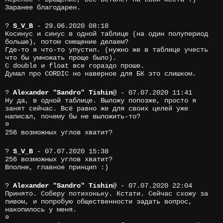
Заранее благодарен.
?
S_V_B
- 29.06.2020 08:18
Косинус и синус в одной таблице (на один полупериод
больше), потом смещение делаем?
Где-то я что-то упустил. (нужно же в таблице учесть
что бы умножать проще было).
С double и float все гораздо проше.
Думал про CORDIC но наверное для БК это слишком.
?
Alexander "Sandro" Tishin
@
- 07.07.2020 11:41
Ну да, в одной таблице. Выложу попозже, просто я
занят сейчас. Всё равно же для своих целей уже
написал, почему бы не выложить-то?
¤
256 возможных углов хватит?
?
S_V_B
- 07.07.2020 15:38
256 возможных углов хватит?
Вполне, главное принцип :)
?
Alexander "Sandro" Tishin
@
- 07.07.2020 22:04
Принято. Соберу потихоньку. Кстати. Сейчас схожу за
пивом, и попробую общественности задать вопрос,
накопилось у меня.
¤