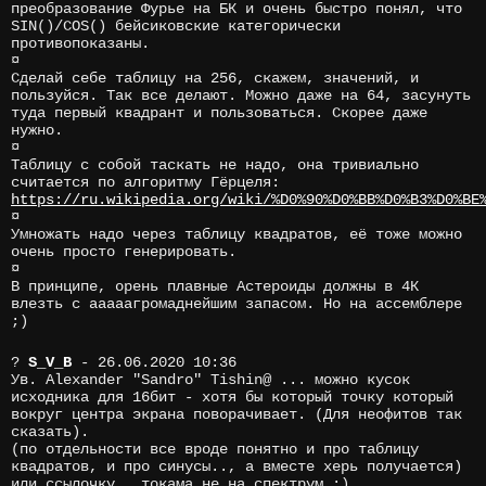
преобразование Фурье на БК и очень быстро понял, что
SIN()/COS() бейсиковские категорически
противопоказаны.
¤
Сделай себе таблицу на 256, скажем, значений, и
пользуйся. Так все делают. Можно даже на 64, засунуть
туда первый квадрант и пользоваться. Скорее даже
нужно.
¤
Таблицу с собой таскать не надо, она тривиально
считается по алгоритму Гёрцеля:
https://ru.wikipedia.org/wiki/%D0%90%D0%BB%D0%B3%D0%BE
¤
Умножать надо через таблицу квадратов, её тоже можно
очень просто генерировать.
¤
В принципе, орень плавные Астероиды должны в 4К
влезть с ааааагромаднейшим запасом. Но на ассемблере
;)
?
S_V_B
- 26.06.2020 10:36
Ув. Alexander "Sandro" Tishin@ ... можно кусок
исходника для 16бит - хотя бы который точку который
вокруг центра экрана поворачивает. (Для неофитов так
сказать).
(по отдельности все вроде понятно и про таблицу
квадратов, и про синусы.., а вместе херь получается)
или ссылочку.. токама не на спектрум :)