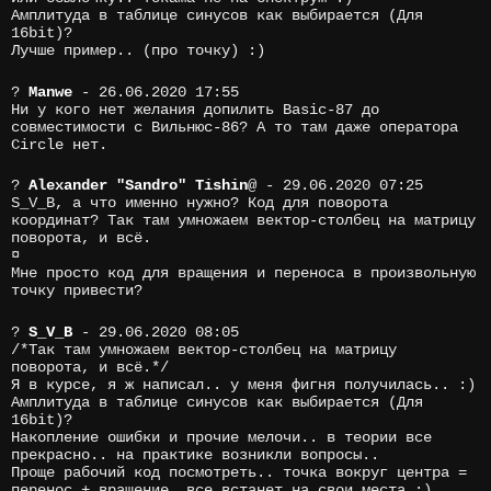
Амплитуда в таблице синусов как выбирается (Для
16bit)?
Лучше пример.. (про точку) :)
?
Manwe
- 26.06.2020 17:55
Ни у кого нет желания допилить Basic-87 до
совместимости с Вильнюс-86? А то там даже оператора
Circle нет.
?
Alexander "Sandro" Tishin
@
- 29.06.2020 07:25
S_V_B, а что именно нужно? Код для поворота
координат? Так там умножаем вектор-столбец на матрицу
поворота, и всё.
¤
Мне просто код для вращения и переноса в произвольную
точку привести?
?
S_V_B
- 29.06.2020 08:05
/*Так там умножаем вектор-столбец на матрицу
поворота, и всё.*/
Я в курсе, я ж написал.. у меня фигня получилась.. :)
Амплитуда в таблице синусов как выбирается (Для
16bit)?
Накопление ошибки и прочие мелочи.. в теории все
прекрасно.. на практике возникли вопросы..
Проще рабочий код посмотреть.. точка вокруг центра =
перенос + вращение, все встанет на свои места :)