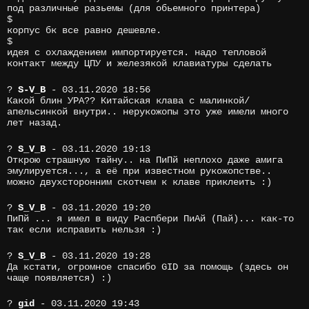
под различные разьемы (для обьемного принтера)
$
корпус бк все равно дешевле.
$
идея с охлаждением импортируется. надо тепловой
контакт между ЦПУ и железякой клавиатуры сделать
?
S-V_B
- 03.11.2020 18:56
Какой блин УРА?? Китайская клава с малинкой/
апельсинкой внутри.. нерукожопы это уже имели много
лет назад.
?
S_V_B
- 03.11.2020 19:13
Открою страшную тайну.. на ПиПй неплохо даже амига
эмулируется..., а её при известном рукожопстве..
можно двухсторонним скотчем к клаве приклеить :)
?
S_V_B
- 03.11.2020 19:20
ПиПй ... я имел в виду Распбери ПиАй (Пай)... как-то
так если исправить нельзя :)
?
S_V_B
- 03.11.2020 19:28
Да кстати, огромное спасибо GID за помощь (здесь он
чаще появляется) :)
?
gid
- 03.11.2020 19:43