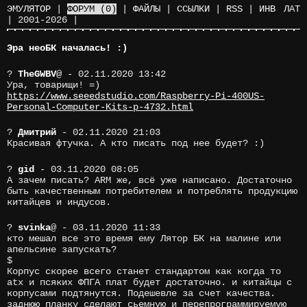
ЭМУЛЯТОР
|
ФОРУМ
(0)
|
ФАЙЛЫ
|
ССЫЛКИ
|
RSS
|
ИНВ
ЛАТ
|
2001-2026
|
Эра неоБК началась! :)
?
TheGWBV
@
- 02.11.2020 13:42
Ура, товарищи! =)
https://www.seeedstudio.com/Raspberry-Pi-400US-
Personal-Computer-Kits-p-4732.html
?
Дмитрий
- 02.11.2020 21:03
Красивая фтучка. А кто писать под нее будет? :)
?
gid
- 03.11.2020 08:05
А зачем писать? ARM же, всё уже написано. Достаточно
быть качественным потребителем и потреблять продукцию
китайцев и индусов.
?
svinka
@
- 03.11.2020 11:33
кто мешал все это время ему Лятор БК на малине или
апельсине запускать?
$
Корпус скорее всего станет стандартом как когда то
atx и псяких ФПГА плат будет достаточно. и китайцы с
корпусами подтянутся. Подешевле за счет качества.
заднюю планку сделают сьемную и перепрограммируемую