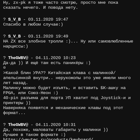
Ну, zx-pk я тоже часто смотрю, просто мне пока
сказать нечего. И повода нету.
?
S_V_B
- 03.11.2020 19:47
Спасибо в любом случае:)
?
S_V_B
- 03.11.2020 19:49
НА ZX все злобнsе тролли :)... Ну или самовлюбленные
нарциссы:)
?
TheGWBV
@
- 04.11.2020 10:23
Да-да )) И ещё там есть паникёры :)
¤
>Какой блин УРА?? Китайская клава с малинкой/
апельсинкой внутри.. нерукожопы это уже имели много
лет назад.
Малинку можно будет изъять, и вставить БК-ашку на
FPGA, или Союз-Неон :)
40-pin разъема для порта УП хватит под Joystick-и и
принтеры ))
Наверняка появятся и механические клавы под этот
формат...
?
TheGWBV
@
- 04.11.2020 10:31
Да, похоже, маловаты габариты у малинки ))
Лучшее в таком формате :)
https://weytec.ru/products/keyboard/