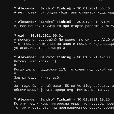
?
Alexander "Sandro" Tishin
@
- 30.01.2021 06:46
А нет, стек при опции -bin таки ставится куда над
?
Alexander "Sandro" Tishin
@
- 30.01.2021 07:04
А, всё понял. Таймер-то при старте разрешён. MTPS
?
gid
- 30.01.2021 09:01
А почему он разрешён? По схеме, по сигналу ACLO о
Т.е. после включения питания и после инициализаци
устанавливается палитра 0.
?
Alexander "Sandro" Tishin
@
- 30.01.2021 19:08
Потому, что косяк. :(
¤
Когда делал поддержку 11М, то схемы под рукой не 
¤
Завтра буду чинить всё.
¤
Эх, надо бы полный макет БК на Verilog собрать, и
общечитаемый формат вроде svg. Мечты, мечты ...
?
Alexander "Sandro" Tishin
@
- 30.01.2021 19:25
Кстати, если кому интересна мышь, то просьба пров
то так и останется на неограниченное сверху время