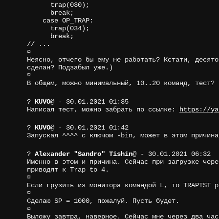
trap(030);
break;
case OP_TRAP:
trap(034);
break;
// ...
¤
Неясно, отчего бы ему не работать? Кстати, десято
сделан? Подзабыл уже.)
¤
В общем, можно минимальный, 10..20 команд, тест?
?
KUVO
@
- 30.01.2021 01:35
Написал тест, можно забрать по ссылке:
https://ya
?
KUVO
@
- 30.01.2021 01:42
Запускал ^^^^ с ключом -bin, может в этом причина
?
Alexander "Sandro" Tishin
@
- 30.01.2021 06:32
Именно в этом и причина. Сейчас при загрузке чере
приводят к Trap to 4.
¤
Если грузить из монитора командой L, то TRAPTST р
¤
Сделаю SP = 1000, пожалуй. Пусть будет.
¤
Выложу завтра, наверное. Сейчас мне через два час