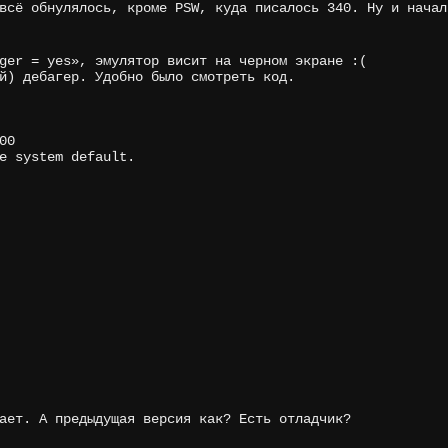
всё обнулялось, кроме PSW, куда писалось 340. Ну и начал
ger = yes», эмулятор висит на черном экране :(
й) дебагер. Удобно было смотреть код.
00
e system default.
ает. А предыдущая версия как? Есть отладчик?