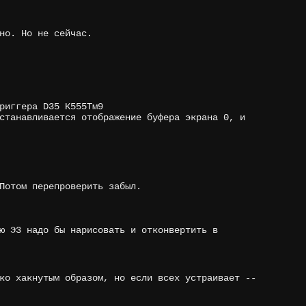
но. Но не сейчас.
риггера D35 К555Тм9
станавливается отображение буфера экрана 0, и
Потом перепроверить забыл.
ю Э3 надо бы нарисовать и отконвертить в
ко хакнутым образом, но если всех устраивает --