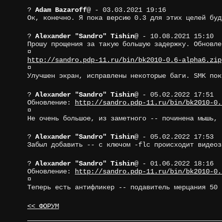
?
Adam Bazaroff
@
- 03.03.2021 19:16
Ок, конечно. Я пока версию 0.3 для этих целей буд
?
Alexander "Sandro" Tishin
@
- 10.08.2021 15:10
Прошу прощения за такую большую задержку. Обновле
¤
http://sandro.pdp-11.ru/bin/bk2010-0.6-alpha6.zip
¤
Улучшен экран, исправлены некоторые баги. SMK пок
?
Alexander "Sandro" Tishin
@
- 05.02.2022 17:51
Обновление:
http://sandro.pdp-11.ru/bin/bk2010-0.
¤
Не очень большое, из заметного -- починена мышь, 
?
Alexander "Sandro" Tishin
@
- 05.02.2022 17:53
Забыл добавить -- с ключом -flc происходит видеоз
?
Alexander "Sandro" Tishin
@
- 01.06.2022 18:16
Обновление:
http://sandro.pdp-11.ru/bin/bk2010-0.
¤
Теперь есть антифликер -- подавитель мерцания 50 
<< ФОРУМ