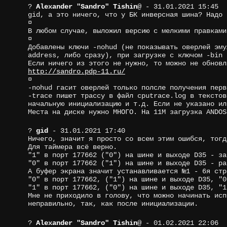
?
Alexander "Sandro" Tishin
@
- 31.01.2021 15:45
gid, а это ничего, что у БК инверсная шина? Надо 
¤
В любом случае, выложил версию с мелкими правками
¤
Добавлены ключи -nohud (не показывать оверлей эму
address, либо сразу), при загрузке с ключом -bin 
Если ничего из этого не нужно, то можно не обновл
http://sandro.pdp-11.ru/
¤
-nohud гасит оверлей только полсле получения перв
-trace пишет трассу в файл cputrace.log в текстов
начальную инициализацию и т.д. Если не указано ил
Места на диске нужно МНОГО. На 11М загрузка ANDOS
?
gid
- 31.01.2021 17:40
Ничего, значит я просто со всем этим ошибся, тогд
Для таймера всё верно.
"1" в порт 177662 ("0") на шине и выходе D35 - за
"0" в порт 177662 ("1") на шине и выходе D35 - ра
А буфер экрана значит устанавливается №1 - 6я стр
"0" в порт 177662, ("1") на шине и выходе D35, "0
"1" в порт 177662, ("0") на шине и выходе D35, "1
Мне не приходило в голову, что можно начинать исп
неправильно, так, как после инициализации.
?
Alexander "Sandro" Tishin
@
- 01.02.2021 22:06