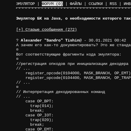
ЭМУЛЯТОР
|
ФОРУМ
(0)
|
ФАЙЛЫ
|
ССЫЛКИ
|
RSS
|
ИНВ
Эмулятор БК на Java, о необходимости которого так
[+] Старые сообщения (272)
?
Alexander "Sandro" Tishin
@
- 30.01.2021 00:42
А зачем его как-то документировать? Это же станда
¤
Вот соответствующие фрагменты кода эмулятора:
¤
//регистрация опкодов при инициализации декодера 
// ...
register_opcode(0104000, MASK_BRANCH, OP_EMT)
register_opcode(0104400, MASK_BRANCH, OP_TRAP
// ...
¤
// Интерпретация декодированных команд
// ...
case OP_BPT:
trap(014);
break;
case OP_IOT:
trap(020);
break;
case OP_EMT: