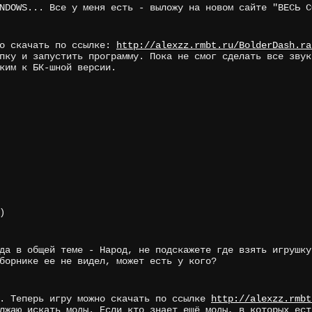
NDOWS... Все у меня есть - выложу на новом сайте "ВЕСЬ С
но скачать по ссылке:
http://alexzz.rmbt.ru/BolderDash.ra
пку и запустить программу. Пока не смог сделать все звук
ким к БК-шной версии.
)
да в общей теме - Народ, не подскажете где взять игрушку
борнике ее не видел, может есть у кого?
м. Теперь игру можно скачать по ссылке
http://alexzz.rmbt
лжаю искать моды. Если кто знает ещё моды, в которых ест