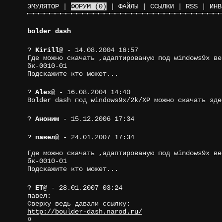
ЭМУЛЯТОР
|
ФОРУМ
(0)
|
ФАЙЛЫ
|
ССЫЛКИ
|
RSS
|
ИНВ
bolder dash
?
Kirill
@
- 14.08.2004 16:57
Где можно скачать ,адаптированую под windows9х ве
бк-0010-01
Подскажите кто может...
?
Alex
@
- 16.08.2004 14:40
Bolder dash под windows9х/2k/XP можно скачать зд
?
Аноним
- 15.12.2006 17:34
?
павел
@
- 24.01.2007 17:34
Где можно скачать ,адаптированую под windows9х ве
бк-0010-01
Подскажите кто может...
?
ET
@
- 28.01.2007 03:24
павел:
Сверху ведь давали ссылку:
http://boulder-dash.narod.ru/
¤