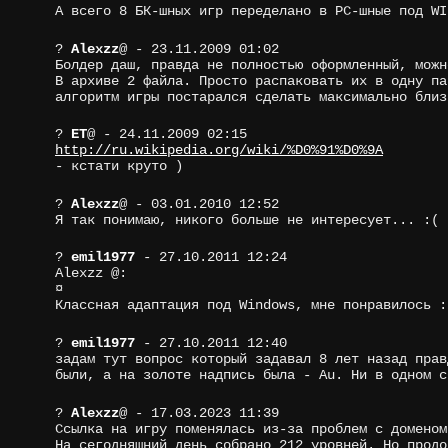
А всего 8 БК-шных игр переделано в PC-шные под WI
?
Alexzz
@
- 23.11.2009 01:02
Болдер даш, правда не полностью оформленный, мож
В архиве 2 файла. Просто распаковать их в одну па
алгоритм игры постарался сделать максимально близ
?
ET
@
- 24.11.2009 02:15
http://ru.wikipedia.org/wiki/%D0%91%D0%9A
- кстати круто )
?
Alexzz
@
- 03.01.2010 12:52
Я так понимаю, никого больше не интересует... :(
?
emil1977
- 27.10.2011 12:24
Alexzz @:
¤
Классная адаптация под Windows, мне понравилось :
?
emil1977
- 27.10.2011 12:40
задам тут вопрос который задавал 8 лет назад прав
были, а на золоте надпись была - Au. Ни в одном с
?
Alexzz
@
- 17.03.2023 11:39
Ссылка на игру поменялась из-за проблем с домено
На сегодняшний день собрано 212 уровней. Но продо