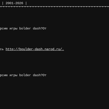
|
2001-2026
|
рсию игры bolder dash?От
есь
http://boulder-dash.narod.ru/.
рсию игры bolder dash?От