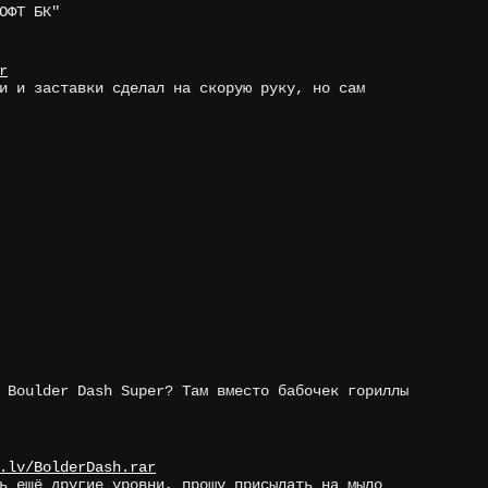
ОФТ БК"
r
и и заставки сделал на скорую руку, но сам
 Boulder Dash Super? Там вместо бабочек гориллы
.lv/BolderDash.rar
ь ещё другие уровни, прошу присылать на мыло